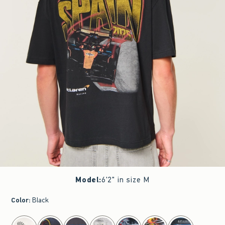
Model
:
6'2" in size M
Color
:
Black
select color